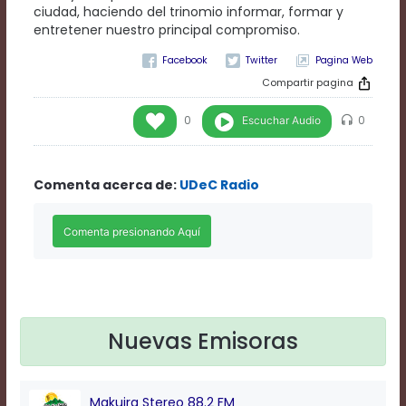
Rate
ciudad, haciendo del trinomio informar, formar y
1
entretener nuestro principal compromiso.
Chapters
Pagina Web
Chapters
descriptions
Compartir pagina
off
,
selected
Escuchar Audio
0
0
Descriptions
subtitles
off
,
Comenta acerca de:
UDeC Radio
selected
Subtitles
captions
off
,
selected
Captions
Audio
Track
Nuevas Emisoras
Fullscreen
This
is
a
Makuira Stereo 88.2 FM