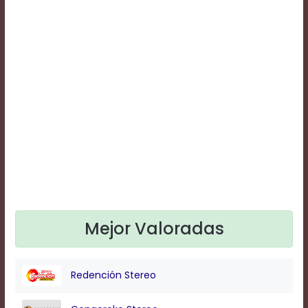
Text
Edge
Style
Font
Family
Defaults
Done
Mejor Valoradas
Redención Stereo