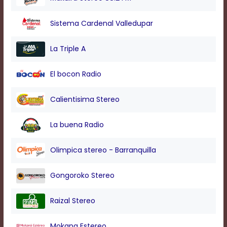
modal
window.
Sistema Cardenal Valledupar
Captions
Settings
Dialog
La Triple A
Beginning
of
El bocon Radio
dialog
window.
Escape
Calientisima Stereo
will
cancel
La buena Radio
and
close
the
Olimpica stereo - Barranquilla
window.
Text
Gongoroko Stereo
Color
Raizal Stereo
Transparency
Mokana Estereo