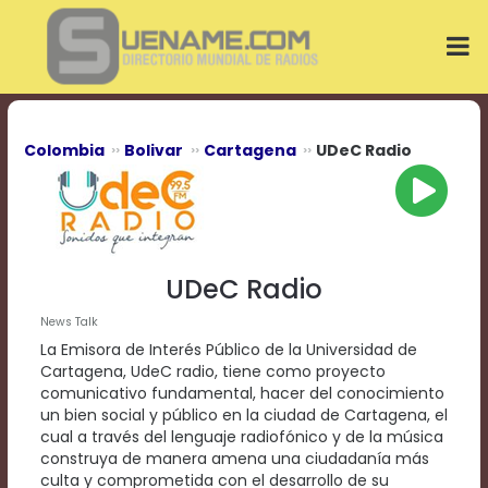
Play
Video
Play
Mute
Current
Time
0:00
Colombia
Bolivar
Cartagena
UDeC Radio
/
Duration
Time
0:00
Loaded
:
0%
UDeC Radio
Progress
:
0%
News Talk
Stream
La Emisora de Interés Público de la Universidad de
Type
LIVE
Cartagena, UdeC radio, tiene como proyecto
Remaining
comunicativo fundamental, hacer del conocimiento
Time
un bien social y público en la ciudad de Cartagena, el
-0:00
cual a través del lenguaje radiofónico y de la música
construya de manera amena una ciudadanía más
Playback
culta y comprometida con el desarrollo de su