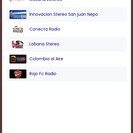
Background
Innovacion Stereo San juan Nepo
Color
Conecta Radio
Transparency
Lobana Stereo
Colombia al Aire
Window
Color
Rojo Fc Radio
Transparency
Font
Size