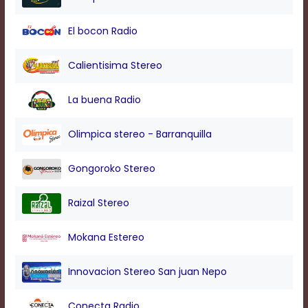
modal
window.
El bocon Radio
Captions
Settings
Dialog
Calientisima Stereo
Beginning
of
La buena Radio
dialog
window.
Escape
Olimpica stereo - Barranquilla
will
cancel
Gongoroko Stereo
and
close
the
Raizal Stereo
window.
Text
Mokana Estereo
Color
Innovacion Stereo San juan Nepo
Transparency
Conecta Radio