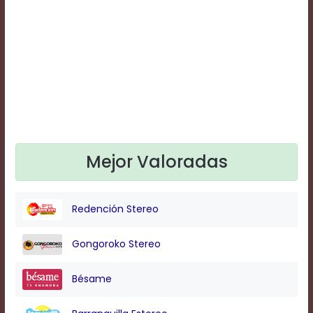
Text
Edge
Style
Font
Family
Defaults
Done
Mejor Valoradas
Redención Stereo
Gongoroko Stereo
Bésame