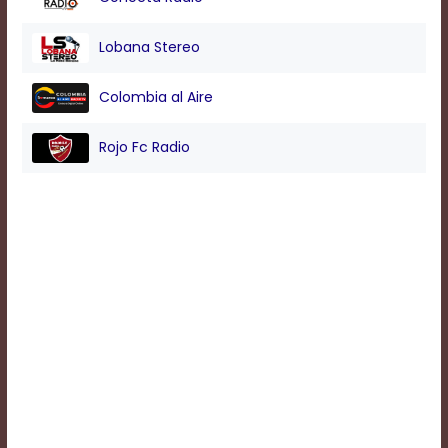
Background
Lobana Stereo
Color
Colombia al Aire
Transparency
Rojo Fc Radio
Window
Color
Transparency
Font
Size