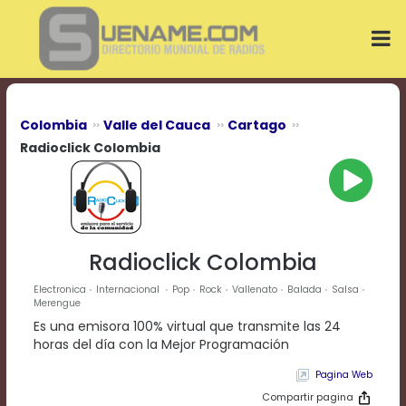
Play
Video
Play
Mute
Current
Time
0:00
Colombia
Valle del Cauca
Cartago
/
Radioclick Colombia
Duration
Time
0:00
Loaded
:
0%
Progress
:
Radioclick Colombia
0%
Stream
Electronica
Internacional
Pop
Rock
Vallenato
Balada
Salsa
Merengue
Type
LIVE
Remaining
Es una emisora 100% virtual que transmite las 24
Time
horas del día con la Mejor Programación
-0:00
Pagina Web
Playback
Compartir pagina