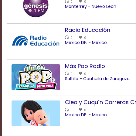
0
0
Rate
Monterrey
-
Nuevo Leon
1
Chapters
Chapters
descriptions
Radio Educación
off
,
0
0
selected
Mexico DF.
-
Mexico
Descriptions
subtitles
off
,
selected
Más Pop Radio
Subtitles
0
0
captions
Saltillo
-
Coahuila de Zaragoza
off
,
selected
Captions
Audio
Cleo y Cuquín Carreras C
Track
0
0
Fullscreen
Mexico DF.
-
Mexico
This
is