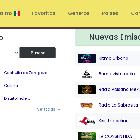
es mx
Favoritos
Generos
Paises
Co
Nuevas Emis
o
Buscar
Ritmo urbano
Coahuila de Zaragoza
Durango
G
Buenavista radio
Colima
Estado de Mexico
H
Radio Paisano Mex
Distrito Federal
Guanajuato
J
Radio La Sabrosita
Ver todas
Kiss fm online
LA CONSENTIDA