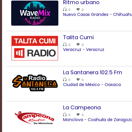
Ritmo urbano
a
0
0
modal
Nuevo Casas Grandes
-
Chihuah
window.
Captions
Settings
Talita Cumi
Dialog
0
0
Beginning
Veracruz
-
Veracruz
of
dialog
window.
Escape
La Santanera 102.5 Fm
will
0
0
cancel
Ciudad de México
-
Oaxaca
and
close
the
window.
La Campeona
Text
0
0
Monclova
-
Coahuila de Zaragoz
Color