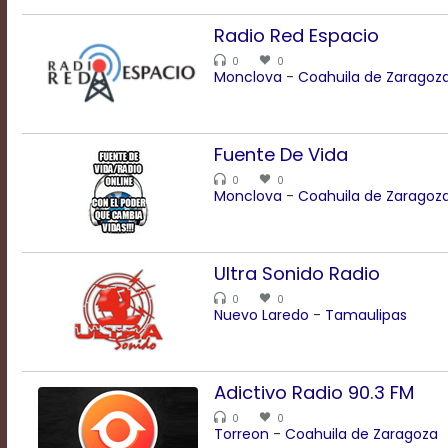
Transparency
Radio Red Espacio
0
0
Monclova
-
Coahuila de Zaragoz
Background
Color
Fuente De Vida
0
0
Transparency
Monclova
-
Coahuila de Zaragoz
Window
Ultra Sonido Radio
Color
0
0
Nuevo Laredo
-
Tamaulipas
Transparency
Adictivo Radio 90.3 FM
Font
0
0
Size
Torreon
-
Coahuila de Zaragoza