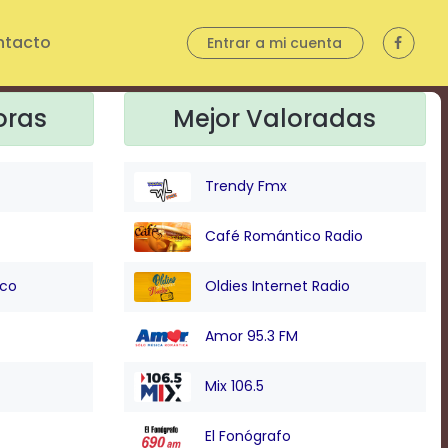
ntacto
Entrar a mi cuenta
oras
Mejor Valoradas
Trendy Fmx
uerrero
Mexico
Nayar
Café Romántico Radio
idalgo
Michoacan
Nuevo
ico
Oldies Internet Radio
alisco
Morelos
Oaxa
Amor 95.3 FM
Mix 106.5
El Fonógrafo