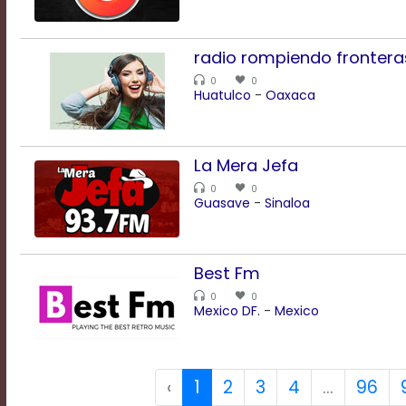
Text
radio rompiendo frontera
Edge
Style
0
0
Huatulco
-
Oaxaca
Font
Family
La Mera Jefa
0
0
Guasave
-
Sinaloa
Defaults
Done
Best Fm
0
0
Mexico DF.
-
Mexico
‹
1
2
3
4
...
96