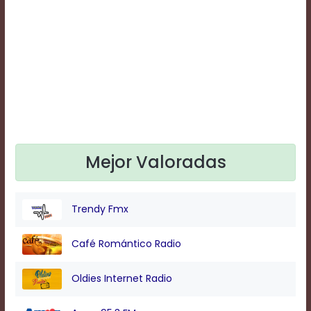
Text
Edge
Style
Font
Family
Defaults
Done
Mejor Valoradas
Trendy Fmx
Café Romántico Radio
Oldies Internet Radio