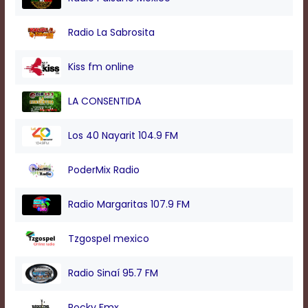
modal
window.
Radio La Sabrosita
Captions
Settings
Dialog
Kiss fm online
Beginning
of
LA CONSENTIDA
dialog
window.
Escape
Los 40 Nayarit 104.9 FM
will
cancel
PoderMix Radio
and
close
the
Radio Margaritas 107.9 FM
window.
Text
Tzgospel mexico
Color
Radio Sinaí 95.7 FM
Transparency
Rocky Fmx