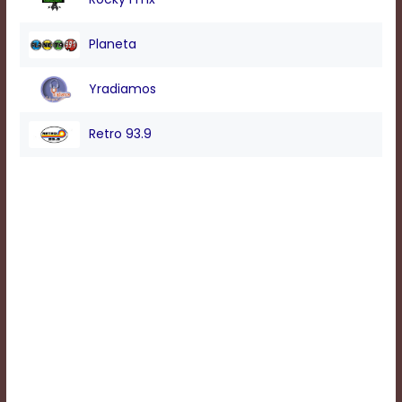
Background
Planeta
Color
Yradiamos
Transparency
Retro 93.9
Window
Color
Transparency
Font
Size