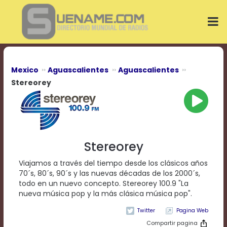
Play
Video
Play
Mute
Current
Time
0:00
Mexico
Aguascalientes
Aguascalientes
/
Stereorey
Duration
Time
0:00
Loaded
:
0%
Progress
:
Stereorey
0%
Stream
Viajamos a través del tiempo desde los clásicos años
Type
LIVE
70´s, 80´s, 90´s y las nuevas décadas de los 2000´s,
Remaining
todo en un nuevo concepto. Stereorey 100.9 "La
Time
nueva música pop y la más clásica música pop".
-0:00
Pagina Web
Playback
Compartir pagina