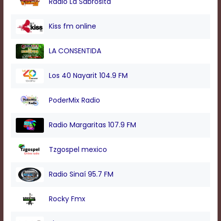
Radio La Sabrosita
modal
window.
Captions
Kiss fm online
Settings
Dialog
LA CONSENTIDA
Beginning
of
dialog
Los 40 Nayarit 104.9 FM
window.
Escape
PoderMix Radio
will
cancel
and
Radio Margaritas 107.9 FM
close
the
Tzgospel mexico
window.
Text
Radio Sinaí 95.7 FM
Color
Rocky Fmx
Transparency