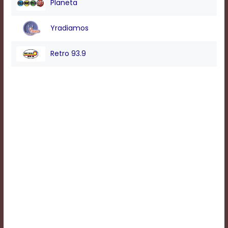
Planeta
Background
Yradiamos
Color
Retro 93.9
Transparency
Window
Color
Transparency
Font
Size