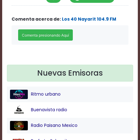
Rate
1
Chapters
Comenta acerca de:
Los 40 Nayarit 104.9 FM
Chapters
descriptions
off
,
selected
Descriptions
subtitles
off
,
selected
Nuevas Emisoras
Subtitles
captions
off
,
selected
Ritmo urbano
Captions
Audio
Track
Buenavista radio
Fullscreen
This
Radio Paisano Mexico
is
a