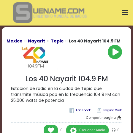
Play
Video
Play
Mute
Current
Time
0:00
Mexico
Nayarit
Tepic
Los 40 Nayarit 104.9 FM
/
Duration
Time
0:00
Loaded
:
0%
Los 40 Nayarit 104.9 FM
Progress
:
0%
Estación de radio en la ciudad de Tepic que
Stream
transmite música pop en la frecuencia 104.9 FM con
Type
LIVE
25,000 watts de potencia
Remaining
Pagina Web
Time
-0:00
Compartir pagina
Playback
Escuchar Audio
0
0