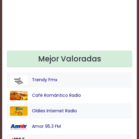
Text
Edge
Style
Font
Family
Mejor Valoradas
Defaults
Done
Trendy Fmx
Café Romántico Radio
Oldies Internet Radio
Amor 95.3 FM